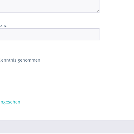
ein.
 Kenntnis genommen
 angesehen