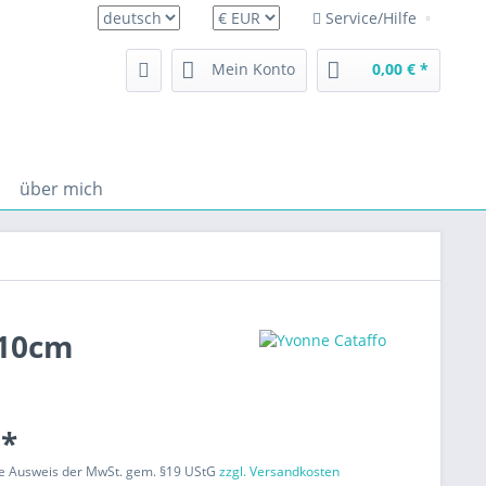
Service/Hilfe
deutsch
Mein Konto
0,00 € *
über mich
x10cm
 *
ne Ausweis der MwSt. gem. §19 UStG
zzgl. Versandkosten