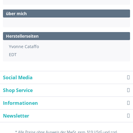
über mich
Herstellerseiten
Yvonne Cataffo
EDT
Social Media
Shop Service
Informationen
Newsletter
* Alle Preise ohne Ausweis der MwSt. gem. §19 UStG und zzgl.