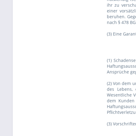
ihr zu versch
einer vorsätz
beruhen. Gege
nach § 478 B
(3) Eine Garan
(1) Schadense
Haftungsauss
Ansprüche ge
(2) Von dem u
des Lebens, 
Wesentliche Ve
dem Kunden d
Haftungsauss
Pflichtverletz
(3) Vorschrif