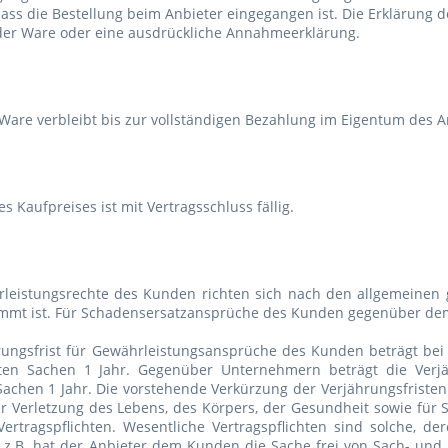
ass die Bestellung beim Anbieter eingegangen ist. Die Erklärung 
der Ware oder eine ausdrückliche Annahmeerklärung.
 Ware verbleibt bis zur vollständigen Bezahlung im Eigentum des A
s Kaufpreises ist mit Vertragsschluss fällig.
rleistungsrechte des Kunden richten sich nach den allgemeinen g
mmt ist. Für Schadensersatzansprüche des Kunden gegenüber dem A
hrungsfrist für Gewährleistungsansprüche des Kunden beträgt bei
ten Sachen 1 Jahr. Gegenüber Unternehmern beträgt die Verjä
achen 1 Jahr. Die vorstehende Verkürzung der Verjährungsfristen
r Verletzung des Lebens, des Körpers, der Gesundheit sowie für
Vertragspflichten. Wesentliche Vertragspflichten sind solche, de
, z.B. hat der Anbieter dem Kunden die Sache frei von Sach- u