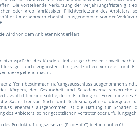
affen. Die vorstehende Verkürzung der Verjährungsfristen gilt e
lichen oder grob fahrlässigen Pflichtverletzung des Anbieters, s
nüber Unternehmern ebenfalls ausgenommen von der Verkürzung 
GB.
tie wird von dem Anbieter nicht erklärt.
rsatzansprüche des Kunden sind ausgeschlossen, soweit nachfol
chluss gilt auch zugunsten der gesetzlichen Vertreter und Er
gen diese geltend macht.
nter Ziffer 1 bestimmten Haftungsausschluss ausgenommen sind 
des Körpers, der Gesundheit und Schadensersatzansprüche aus
rtragspflichten sind solche, deren Erfüllung zur Erreichung des Zi
ie Sache frei von Sach- und Rechtsmängeln zu übergeben u
chluss ebenfalls ausgenommen ist die Haftung für Schäden, di
ung des Anbieters, seiner gesetzlichen Vertreter oder Erfüllungsge
ten des Produkthaftungsgesetzes (ProdHaftG) bleiben unberührt.