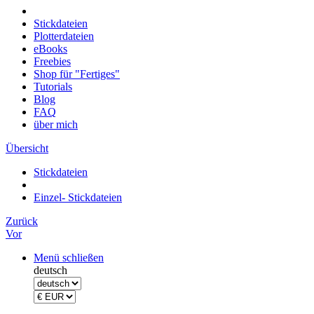
Stickdateien
Plotterdateien
eBooks
Freebies
Shop für "Fertiges"
Tutorials
Blog
FAQ
über mich
Übersicht
Stickdateien
Einzel- Stickdateien
Zurück
Vor
Menü schließen
deutsch