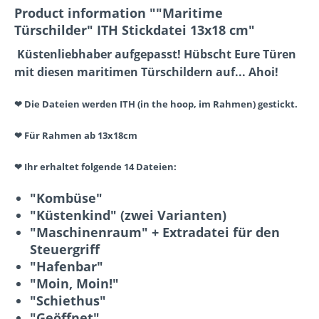
Product information ""Maritime
Türschilder" ITH Stickdatei 13x18 cm"
Küstenliebhaber aufgepasst! Hübscht Eure Türen
mit diesen maritimen Türschildern auf... Ahoi!
❤ Die Dateien werden ITH (in the hoop, im Rahmen) gestickt.
❤ Für Rahmen ab 13x18cm
❤ Ihr erhaltet folgende 14 Dateien:
"Kombüse"
"Küstenkind" (zwei Varianten)
"Maschinenraum" + Extradatei für den
Steuergriff
"Hafenbar"
"Moin, Moin!"
"Schiethus"
"Geöffnet"