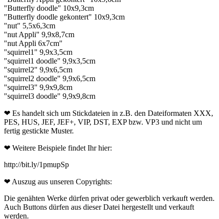
"Butterfly doodle" 10x9,3cm
"Butterfly doodle gekontert" 10x9,3cm
"nut" 5,5x6,3cm
"nut Appli" 9,9x8,7cm
"nut Appli 6x7cm"
"squirrel1" 9,9x3,5cm
"squirrel1 doodle" 9,9x3,5cm
"squirrel2" 9,9x6,5cm
"squirrel2 doodle" 9,9x6,5cm
"squirrel3" 9,9x9,8cm
"squirrel3 doodle" 9,9x9,8cm
❤ Es handelt sich um Stickdateien in z.B. den Dateiformaten XXX,
PES, HUS, JEF, JEF+, VIP, DST, EXP bzw. VP3 und nicht um
fertig gestickte Muster.
❤ Weitere Beispiele findet Ihr hier:
http://bit.ly/1pmupSp
❤ Auszug aus unseren Copyrights:
Die genähten Werke dürfen privat oder gewerblich verkauft werden.
Auch Buttons dürfen aus dieser Datei hergestellt und verkauft
werden.