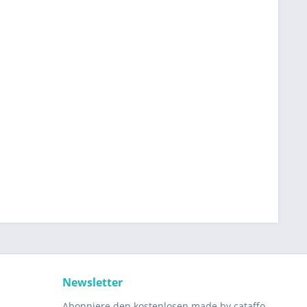
Newsletter
Abonniere den kostenlosen made by cataffo