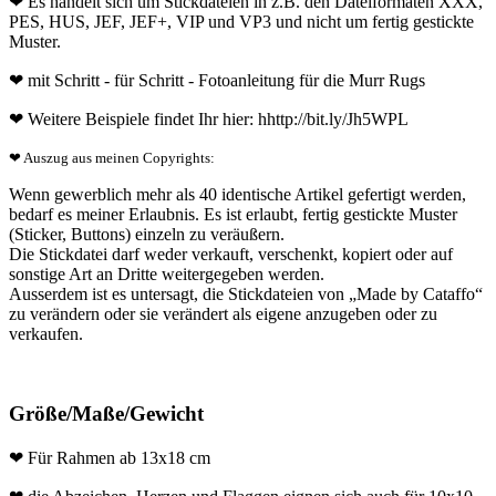
❤ Es handelt sich um Stickdateien in z.B. den Dateiformaten XXX,
PES, HUS, JEF, JEF+, VIP und VP3 und nicht um fertig gestickte
Muster.
❤ mit Schritt - für Schritt - Fotoanleitung für die Murr Rugs
❤ Weitere Beispiele findet Ihr hier: hhttp://bit.ly/Jh5WPL
❤ Auszug aus meinen Copyrights:
Wenn gewerblich mehr als 40 identische Artikel gefertigt werden,
bedarf es meiner Erlaubnis. Es ist erlaubt, fertig gestickte Muster
(Sticker, Buttons) einzeln zu veräußern.
Die Stickdatei darf weder verkauft, verschenkt, kopiert oder auf
sonstige Art an Dritte weitergegeben werden.
Ausserdem ist es untersagt, die Stickdateien von „Made by Cataffo“
zu verändern oder sie verändert als eigene anzugeben oder zu
verkaufen.
Größe/Maße/Gewicht
❤ Für Rahmen ab 13x18 cm