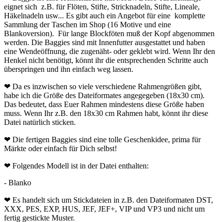
eignet sich z.B. für Flöten, Stifte, Stricknadeln, Stifte, Lineale,
Häkelnadeln usw... Es gibt auch ein Angebot für eine komplette
Sammlung der Taschen im Shop (16 Motive und eine
Blankoversion). Für lange Blockföten muß der Kopf abgenommen
werden. Die Baggies sind mit Innenfutter ausgestattet und haben
eine Wendeöffnung, die zugenäht- oder geklebt wird. Wenn Ihr den
Henkel nicht benötigt, könnt ihr die entsprechenden Schritte auch
überspringen und ihn einfach weg lassen.
❤ Da es inzwischen so viele verschiedene Rahmengrößen gibt,
habe ich die Größe des Dateiformates angegegeben (18x30 cm).
Das bedeutet, dass Euer Rahmen mindestens diese Größe haben
muss. Wenn Ihr z.B. den 18x30 cm Rahmen habt, könnt ihr diese
Datei natürlich sticken.
❤ Die fertigen Baggies sind eine tolle Geschenkidee, prima für
Märkte oder einfach für Dich selbst!
❤ Folgendes Modell ist in der Datei enthalten:
- Blanko
❤ Es handelt sich um Stickdateien in z.B. den Dateiformaten DST,
XXX, PES, EXP, HUS, JEF, JEF+, VIP und VP3 und nicht um
fertig gestickte Muster.